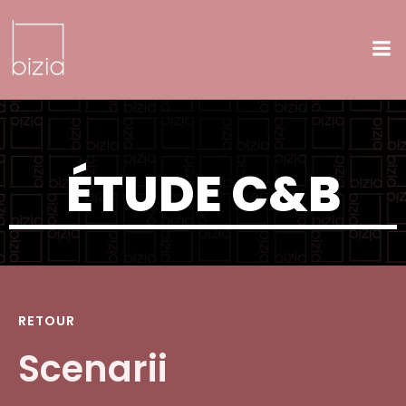
Aller
au
contenu
ÉTUDE C&B
RETOUR
Scenarii