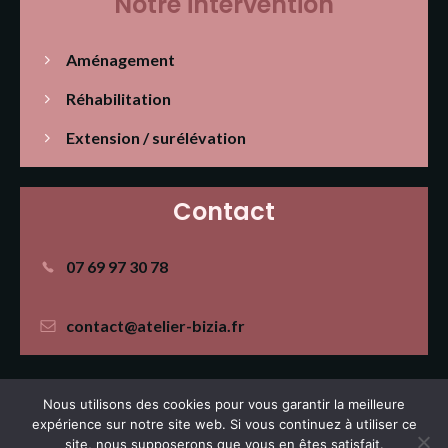
Notre intervention
Aménagement
Réhabilitation
Extension / surélévation
Contact
07 69 97 30 78
contact@atelier-bizia.fr
Nous utilisons des cookies pour vous garantir la meilleure
|
|
Conditions Générales d'Utilisation
Mentions Légales
expérience sur notre site web. Si vous continuez à utiliser ce
|
Politique de cookies
Réalisation PX Studio
site, nous supposerons que vous en êtes satisfait.