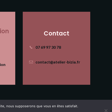
ion
Contact
07 69 97 30 78
contact@atelier-bizia.fr
ion
lisation PX Studio
 site, nous supposerons que vous en êtes satisfait.