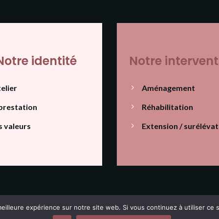
Notre identité
Notre intervent
telier
Aménagement
prestation
Réhabilitation
 valeurs
Extension / surélévat
|
|
|
ales d'Utilisation
Mentions Légales
Politique de cookies
Réa
eilleure expérience sur notre site web. Si vous continuez à utiliser ce