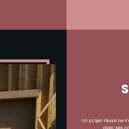
S
Un projet réussi ne s’a
avec ses co